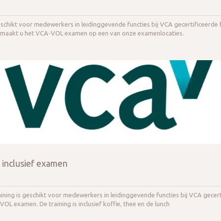
hikt voor medewerkers in leidinggevende functies bij VCA gecertificeerde b
 maakt u het VCA-VOL examen op een van onze examenlocaties.
inclusief examen
ning is geschikt voor medewerkers in leidinggevende functies bij VCA gecert
VOL examen. De training is inclusief koffie, thee en de lunch