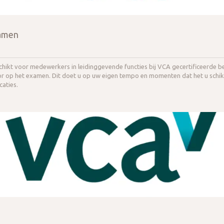
xamen
hikt voor medewerkers in leidinggevende functies bij VCA gecertificeerde be
r op het examen. Dit doet u op uw eigen tempo en momenten dat het u schi
aties.