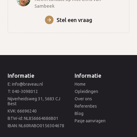
Sambeek
Stel een vraag
Informatie
Informatie
E: info@braveau.nl
Home
T: 040-3098012
Opleidingen
Nijverheidsweg 31, 5683 CJ
Over ons
Best
Referenties
KVK: 66696240
Blog
BTW-id: NL856664686B01
Pasje aanvragen
IBAN: NL60RABO0156304678