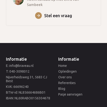
Sambeek
Stel een vraag
Informatie
Informatie
E: info@braveau.nl
Home
T: 040-3098012
Opleidingen
Nijverheidsweg 31, 5683 CJ
Over ons
Best
Referenties
KVK: 66696240
Blog
BTW-id: NL856664686B01
Pasje aanvragen
IBAN: NL60RABO0156304678