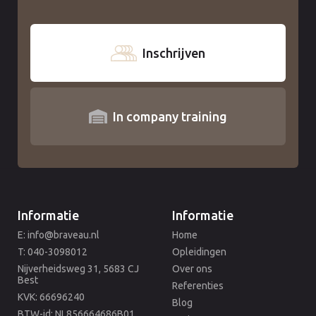
Inschrijven
In company training
Informatie
Informatie
E: info@braveau.nl
Home
T: 040-3098012
Opleidingen
Nijverheidsweg 31, 5683 CJ
Over ons
Best
Referenties
KVK: 66696240
Blog
BTW-id: NL856664686B01