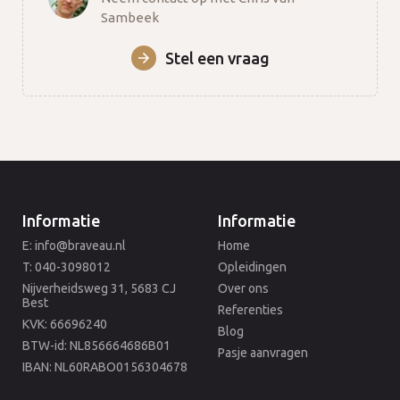
Sambeek
Stel een vraag
Informatie
Informatie
E: info@braveau.nl
Home
T: 040-3098012
Opleidingen
Nijverheidsweg 31, 5683 CJ
Over ons
Best
Referenties
KVK: 66696240
Blog
BTW-id: NL856664686B01
Pasje aanvragen
IBAN: NL60RABO0156304678