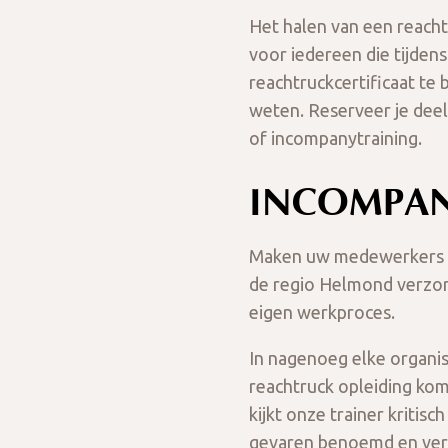
Het halen van een reachtr
voor iedereen die tijdens
reachtruckcertificaat te b
weten. Reserveer je dee
of incompanytraining.
INCOMPAN
Maken uw medewerkers ge
de regio Helmond verzorg
eigen werkproces.
In nagenoeg elke organisa
reachtruck opleiding kome
kijkt onze trainer kriti
gevaren benoemd en verw