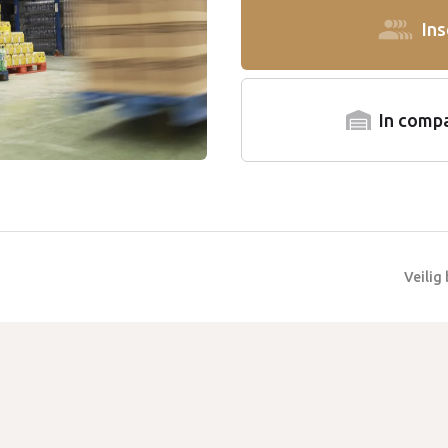
Ins
In compa
Veilig