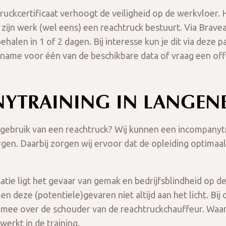
uckcertificaat verhoogt de veiligheid op de werkvloer. H
 zijn werk (wel eens) een reachtruck bestuurt. Via Brave
ehalen in 1 of 2 dagen. Bij interesse kun je dit via deze 
lname voor één van de beschikbare data of vraag een of
YTRAINING IN LANGE
bruik van een reachtruck? Wij kunnen een incompanytra
en. Daarbij zorgen wij ervoor dat de opleiding optimaa
tie ligt het gevaar van gemak en bedrijfsblindheid op de
n deze (potentiele)gevaren niet altijd aan het licht. Bi
sch mee over de schouder van de reachtruckchauffeur. Wa
erkt in de training.