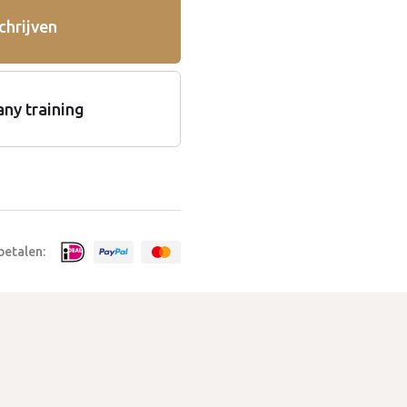
chrijven
ny training
 betalen: