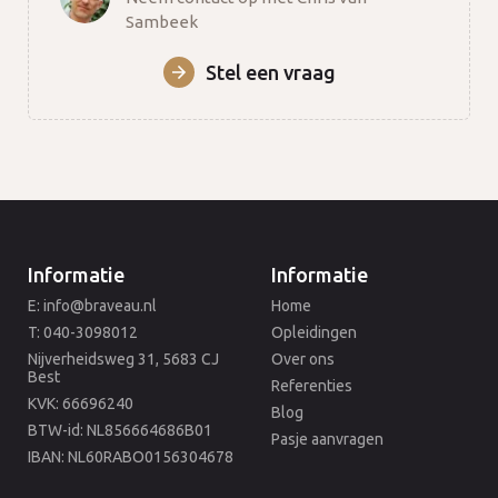
Sambeek
Stel een vraag
Informatie
Informatie
E: info@braveau.nl
Home
T: 040-3098012
Opleidingen
Nijverheidsweg 31, 5683 CJ
Over ons
Best
Referenties
KVK: 66696240
Blog
BTW-id: NL856664686B01
Pasje aanvragen
IBAN: NL60RABO0156304678